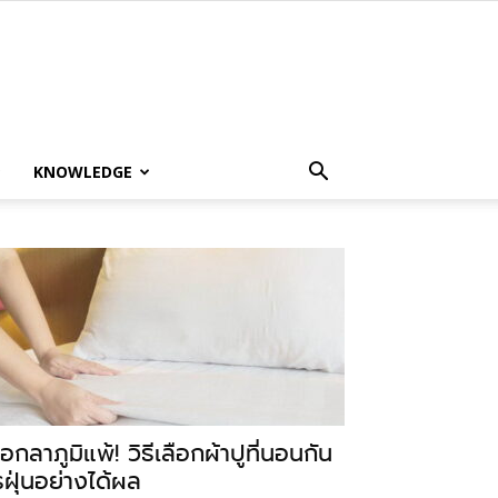
KNOWLEDGE
อกลาภูมิแพ้! วิธีเลือกผ้าปูที่นอนกัน
รฝุ่นอย่างได้ผล