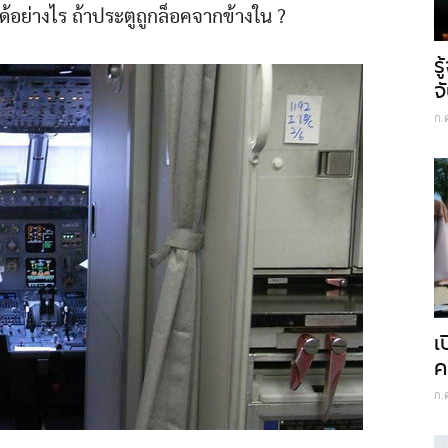
ด้อย่างไร ถ้าประตูถูกล็อคจากข้างใน ?
ร
จ
ก.
เ
ค
ก.