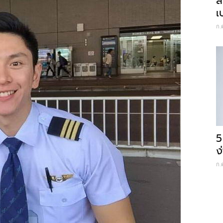
ส
เ
ก.
5
ง
ก.