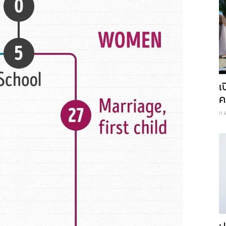
เ
ค
ก.