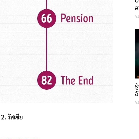
ป
ส
ก.
ร
จ
ก.
2. รัสเซีย