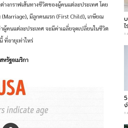
่างกราฟเส้นทางชีวิตของผู้คนแต่ละประเทศ โดย
งาน (Marriage), มีลูกคนแรก (First Child), เกษียณ
บ
ไ
ผู้คนแต่ละประเทศ จะมีค่าเฉลี่ยจุดเปลี่ยนในชีวิต
ก.
ี้ ที่อายุเท่าไหร่
 สหรัฐอเมริกา
5
ง
ก.