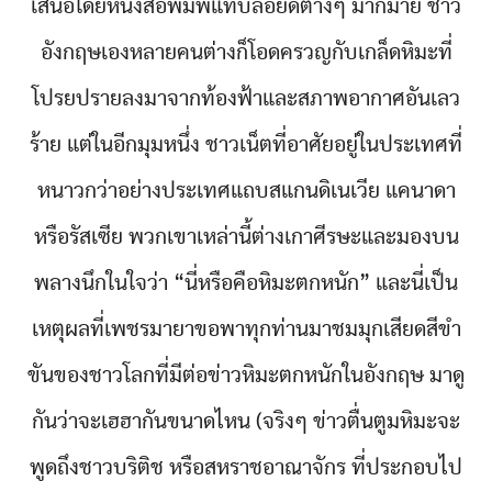
เสนอโดยหนังสือพิมพ์แท็บลอยด์ต่างๆ มากมาย ชาว
อังกฤษเองหลายคนต่างก็โอดครวญกับเกล็ดหิมะที่
โปรยปรายลงมาจากท้องฟ้าและสภาพอากาศอันเลว
ร้าย แต่ในอีกมุมหนึ่ง ชาวเน็ตที่อาศัยอยู่ในประเทศที่
หนาวกว่าอย่างประเทศแถบสแกนดิเนเวีย แคนาดา
หรือรัสเซีย พวกเขาเหล่านี้ต่างเกาศีรษะและมองบน
พลางนึกในใจว่า “นี่หรือคือหิมะตกหนัก” และนี่เป็น
เหตุผลที่เพชรมายาขอพาทุกท่านมาชมมุกเสียดสีขำ
ขันของชาวโลกที่มีต่อข่าวหิมะตกหนักในอังกฤษ มาดู
กันว่าจะเฮฮากันขนาดไหน (จริงๆ ข่าวตื่นตูมหิมะจะ
พูดถึงชาวบริติช หรือสหราชอาณาจักร ที่ประกอบไป