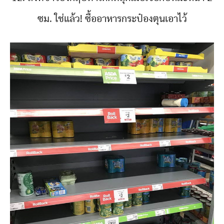
ซม. ใช่แล้ว! ซื้ออาหารกระป๋องตุนเอาไว้