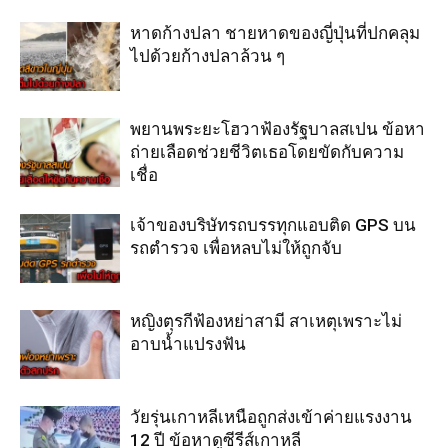
หาดก้างปลา ชายหาดของญี่ปุ่นที่ปกคลุม
ไปด้วยก้างปลาล้วน ๆ
พยานพระยะโฮวาฟ้องรัฐบาลสเปน ข้อหา
ถ่ายเลือดช่วยชีวิตเธอโดยขัดกับความ
เชื่อ
เจ้าของบริษัทรถบรรทุกแอบติด GPS บน
รถตำรวจ เพื่อหลบไม่ให้ถูกจับ
หญิงตุรกีฟ้องหย่าสามี สาเหตุเพราะไม่
อาบน้ำแปรงฟัน
วัยรุ่นเกาหลีเหนือถูกส่งเข้าค่ายแรงงาน
12 ปี ข้อหาดูซีรีส์เกาหลี