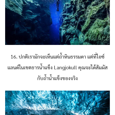
16. ปกติเรามักจะเห็นแต่ถ้ำหินธรรมดา แต่ที่ไอซ์
แลนด์ในเขตธารน้ำแข็ง Langjokull คุณจะได้สัมผัส
กับถ้ำน้ำแข็งของจริง