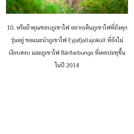
10. หรือถ้าคุณชอบภูเขาไฟ อยากเห็นภูเขาไฟที่ยังคุก
รุ่นอยู่ ขอแนะนำภูเขาไฟ Eyjafjallajokull ที่ยังไม่
เงียบสงบ และภูเขาไฟ Bárðarbunga ที่เคยปะทุขึ้น
ในปี 2014