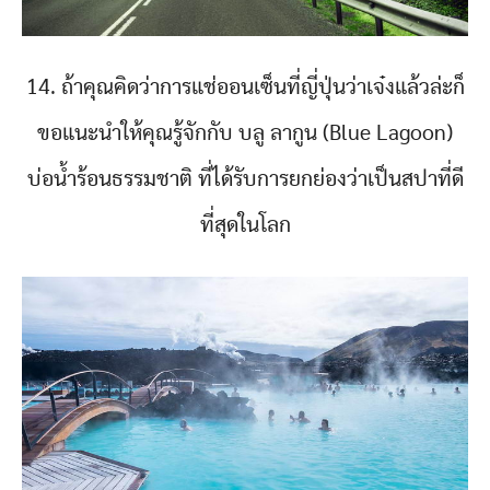
14. ถ้าคุณคิดว่าการแช่ออนเซ็นที่ญี่ปุ่นว่าเจ๋งแล้วล่ะก็
ขอแนะนำให้คุณรู้จักกับ บลู ลากูน (Blue Lagoon)
บ่อน้ำร้อนธรรมชาติ ที่ได้รับการยกย่องว่าเป็นสปาที่ดี
ที่สุดในโลก