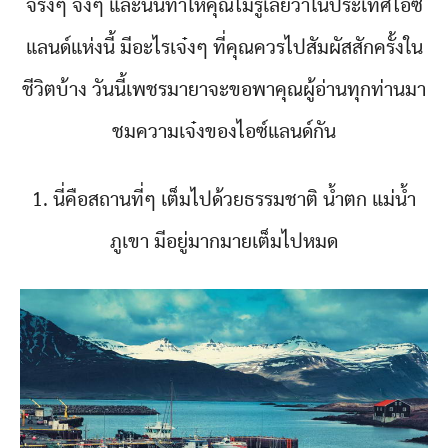
จริงๆ จังๆ และนั่นทำให้คุณไม่รู้เลยว่าในประเทศไอซ์
แลนด์แห่งนี้ มีอะไรเจ๋งๆ ที่คุณควรไปสัมผัสสักครั้งใน
ชีวิตบ้าง วันนี้เพชรมายาจะขอพาคุณผู้อ่านทุกท่านมา
ชมความเจ๋งของไอซ์แลนด์กัน
1. นี่คือสถานที่ๆ เต็มไปด้วยธรรมชาติ น้ำตก แม่น้ำ
ภูเขา มีอยู่มากมายเต็มไปหมด