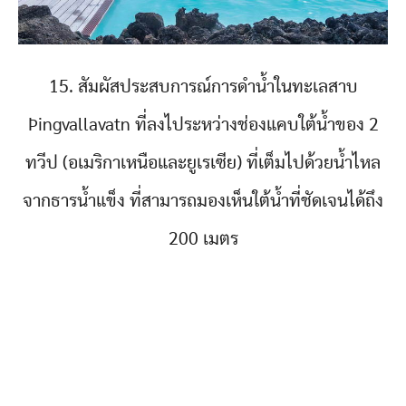
15. สัมผัสประสบการณ์การดำน้ำในทะเลสาบ
Þingvallavatn ที่ลงไประหว่างช่องแคบใต้น้ำของ 2
ทวีป (อเมริกาเหนือและยูเรเซีย) ที่เต็มไปด้วยน้ำไหล
จากธารน้ำแข็ง ที่สามารถมองเห็นใต้น้ำที่ชัดเจนได้ถึง
200 เมตร