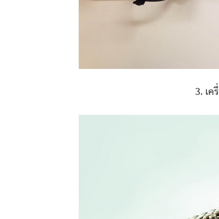
3. เค