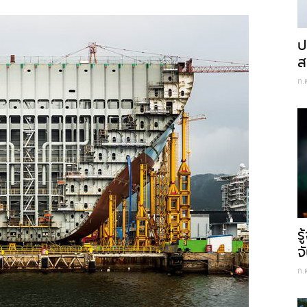
ป
ส
ก.
ร
จ
ก.