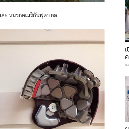
 และ หมวกอเมริกันฟุตบอล
เ
ค
ก.