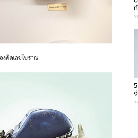
ป
ท
ก.
รื่องคิดเลขโบราณ
5
ง
ก.