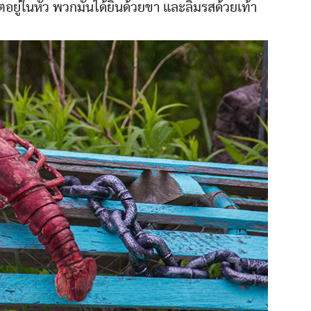
ตอยู่ในหัว พวกมันได้ยินด้วยขา และลิ้มรสด้วยเท้า