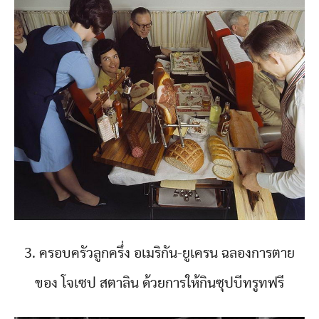
3. ครอบครัวลูกครึ่ง อเมริกัน-ยูเครน ฉลองการตาย
ของ โจเซป สตาลิน ด้วยการให้กินซุปบีทรูทฟรี