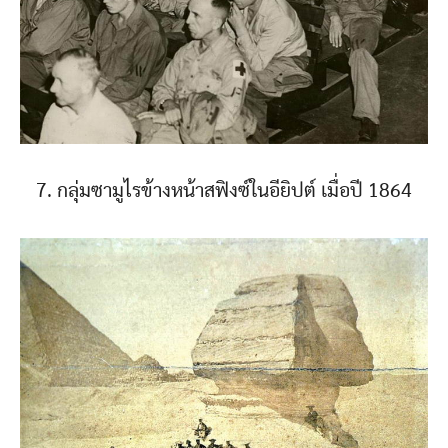
7. กลุ่มซามูไรข้างหน้าสฟิงซ์ในอียิปต์ เมื่อปี 1864