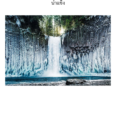
น้ำแข็ง