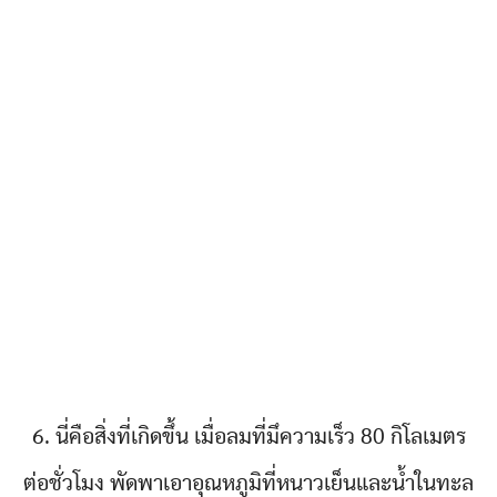
6. นี่คือสิ่งที่เกิดขึ้น เมื่อลมที่มึความเร็ว 80 กิโลเมตร
ต่อชั่วโมง พัดพาเอาอุณหภูมิที่หนาวเย็นและน้ำในทะล