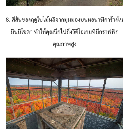
8. สีสันของฤดูใบไม้ผลิจากมุมมองบนหอนาฬิการ้างใน
มินนิโซตา ทำให้คุณนึกไปถึงวิดีโอเกมที่มีกราฟฟิก
คุณภาพสูง