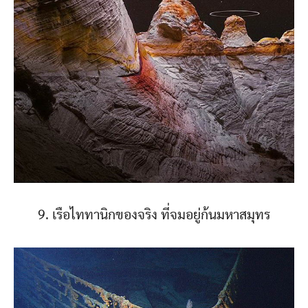
9. เรือไททานิกของจริง ที่จมอยู่ก้นมหาสมุทร