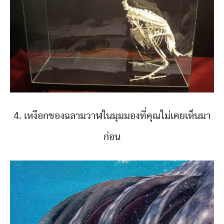
4. เหงือกของฉลามวาฬในมุมมองที่คุณไม่เคยเห็นมา
ก่อน