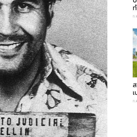
ป
ท
ก.
ส
เ
ก.