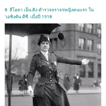
8. ลีโอลา เอ็น.คิง ตำรวจจราจรหญิงคนแรก ใน
วอชิงตัน ดีซี. เมื่อปี 1918