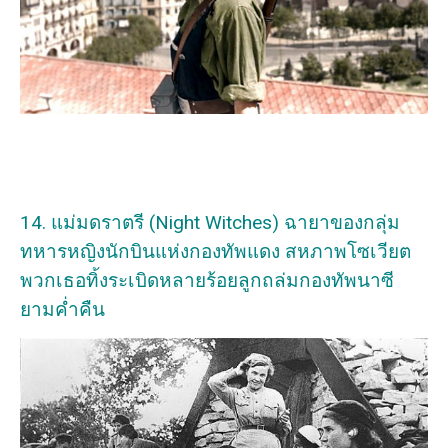
14. แม่มดราตรี (Night Witches) ฉายาของกลุ่ม
ทหารหญิงนักบินแห่งกองทัพแดง สหภาพโซเวียต
พวกเธอทิ้งระเบิดหลายร้อยลูกถล่มกองทัพนาซี
ยามค่ำคืน