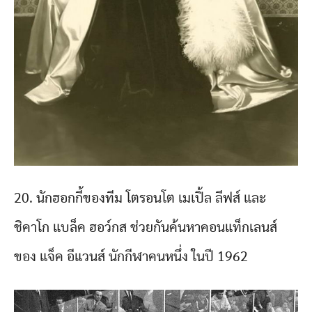
20. นักฮอกกี้ของทีม โตรอนโต เมเปิ้ล ลีฟส์ และ
ชิคาโก แบล็ค ฮอว์กส ช่วยกันค้นหาคอนแท็กเลนส์
ของ แจ็ค อีแวนส์ นักกีฬาคนหนึ่ง ในปี 1962