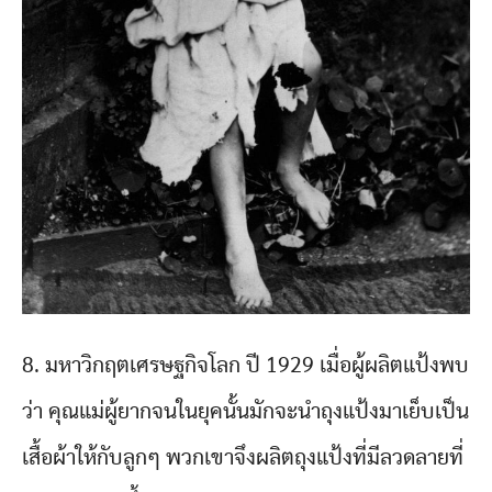
8. มหาวิกฤตเศรษฐกิจโลก ปี 1929 เมื่อผู้ผลิตแป้งพบ
ว่า คุณแม่ผู้ยากจนในยุคนั้นมักจะนำถุงแป้งมาเย็บเป็น
เสื้อผ้าให้กับลูกๆ พวกเขาจึงผลิตถุงแป้งที่มีลวดลายที่