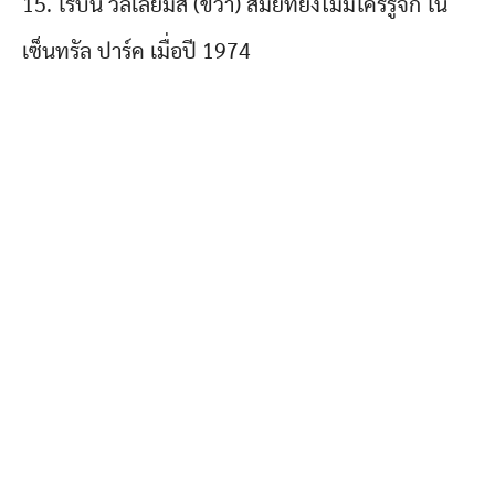
15. โรบิน วิลเลียมส์ (ขวา) สมัยที่ยังไม่มีใครรู้จัก ใน
เซ็นทรัล ปาร์ค เมื่อปี 1974