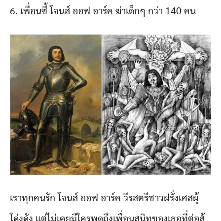
6. เพื่อนซี้ โจนส์ ออฟ อาร์ค ฆ่าเด็กๆ กว่า 140 คน
เราทุกคนรัก โจนส์ ออฟ อาร์ค วีรสตรีชาวฝรั่งเศสผู้
โด่งดัง แต่ไม่เคยมีใครพูดถึงเพื่อนสนิทของเธอที่ต่อสู้