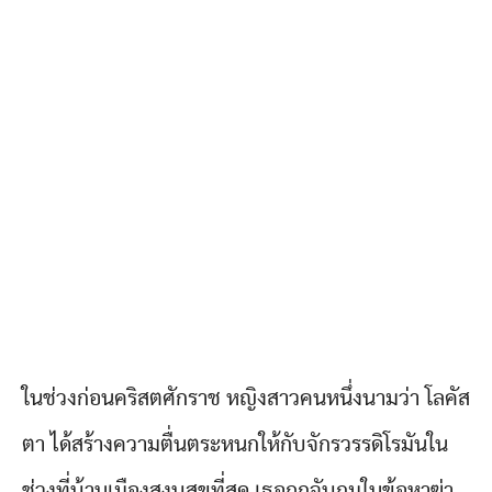
ในช่วงก่อนคริสตศักราช หญิงสาวคนหนึ่งนามว่า โลคัส
ตา ได้สร้างความตื่นตระหนกให้กับจักรวรรดิโรมันใน
ช่วงที่บ้านเมืองสงบสุขที่สุด เธอถูกจับกุมในข้อหาฆ่า