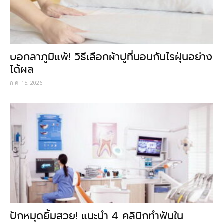
บอกลาภูมิแพ้! วิธีเลือกผ้าปูที่นอนกันไรฝุ่นอย่าง
ได้ผล
ก.ค. 15, 2026
ปักหมุดยิ้มสวย! แนะนำ 4 คลินิกทำฟันใน