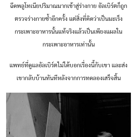
ฉีดพลูโทเนียปริมาณมากเข้าสู่ร่างกาย อัลเบิร์ตก็ถูก
ตรวจร่างกายซ้ำอีกครั้ง แต่สิ่งที่คิดว่าเป็นมะเร็ง
กระเพาะอาหารนั้นแท้จริงแล้วเป็นเพียงแผลใน
กระเพาะอาหารเท่านั้น
แพทย์ที่ดูแลอัลเบิร์ตไม่ได้บอกเรื่องนี้กับเขา และส่ง
เขากลับบ้านทันทีหลังจากการทดลองเสร็จสิ้น