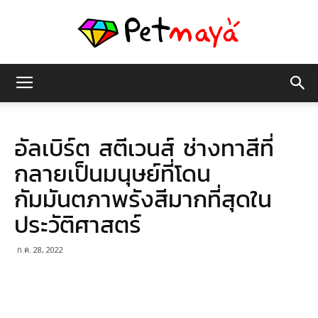
เพชร
อัลเบิร์ต สตีเวนส์ ช่างทาสีที่
มายา
กลายเป็นมนุษย์ที่โดน
กัมมันตภาพรังสีมากที่สุดใน
ประวัติศาสตร์
ก.ค. 28, 2022