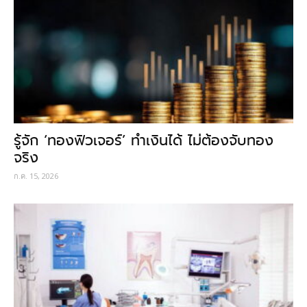
รู้จัก ‘ทองฟิวเจอร์’ ทำเงินได้ ไม่ต้องจับทอง
จริง
ก.ค. 15, 2026