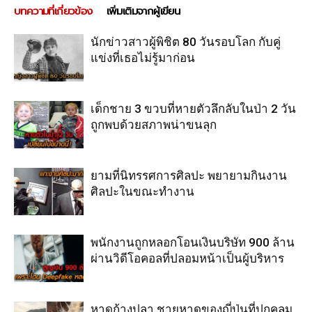
บทความที่เกี่ยวข้อง
เพิ่มเติมจากผู้เขียน
นักข่าวสาวผู้พิชิต 80 วันรอบโลก กับคู่
แข่งที่เธอไม่รู้มาก่อน
เด็กชาย 3 ขวบที่หายตัวลึกลับในป่า 2 วัน
ถูกพบด้วยสภาพน่าขนลุก
ยามที่นิทรรศการศิลปะ พยายามกินงาน
ศิลปะในขณะทำงาน
พนักงานถูกหลอกโอนเงินบริษัท 900 ล้าน
ผ่านวิดีโอคอลที่ปลอมหน้าเป็นผู้บริหาร
หาดก้างปลา ชายหาดของญี่ปุ่นที่ปกคลุม