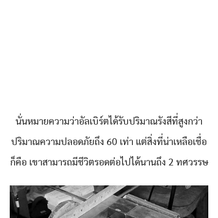
นั่นหมายความว่าอัลเบิร์ตได้รับปริมาณรังสีที่สูงกว่า
ปริมาณความปลอดภัยถึง 60 เท่า แต่สิ่งที่น่าเหลือเชื่อ
ก็คือ เขาสามารถมีชีวิตรอดต่อไปได้นานถึง 2 ทศวรรษ