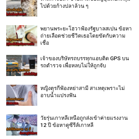
ไปด้วยก้างปลาล้วน ๆ
พยานพระยะโฮวาฟ้องรัฐบาลสเปน ข้อหา
ถ่ายเลือดช่วยชีวิตเธอโดยขัดกับความ
เชื่อ
เจ้าของบริษัทรถบรรทุกแอบติด GPS บน
รถตำรวจ เพื่อหลบไม่ให้ถูกจับ
หญิงตุรกีฟ้องหย่าสามี สาเหตุเพราะไม่
อาบน้ำแปรงฟัน
วัยรุ่นเกาหลีเหนือถูกส่งเข้าค่ายแรงงาน
12 ปี ข้อหาดูซีรีส์เกาหลี