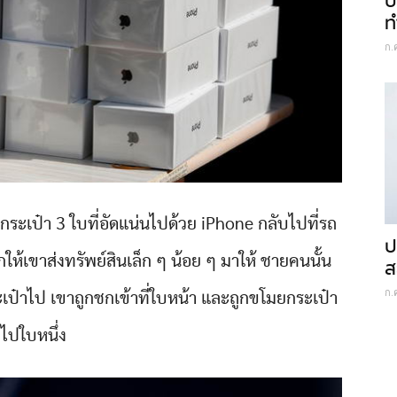
ป
ท
ก.
กระเป๋า 3 ใบที่อัดแน่นไปด้วย iPhone กลับไปที่รถ
ป
ห้เขาส่งทรัพย์สินเล็ก ๆ น้อย ๆ มาให้ ชายคนนั้น
ส
ก.
ระเป๋าไป เขาถูกชกเข้าที่ใบหน้า และถูกขโมยกระเป๋า
ไปใบหนึ่ง