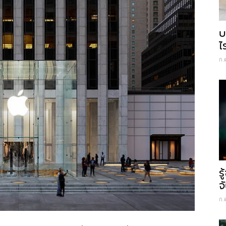
บ
ไ
ก.
ร
จ
ก.