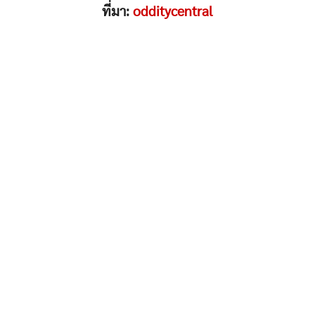
ที่มา:
odditycentral