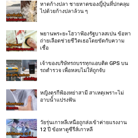
หาดก้างปลา ชายหาดของญี่ปุ่นที่ปกคลุม
ไปด้วยก้างปลาล้วน ๆ
พยานพระยะโฮวาฟ้องรัฐบาลสเปน ข้อหา
ถ่ายเลือดช่วยชีวิตเธอโดยขัดกับความ
เชื่อ
เจ้าของบริษัทรถบรรทุกแอบติด GPS บน
รถตำรวจ เพื่อหลบไม่ให้ถูกจับ
หญิงตุรกีฟ้องหย่าสามี สาเหตุเพราะไม่
อาบน้ำแปรงฟัน
วัยรุ่นเกาหลีเหนือถูกส่งเข้าค่ายแรงงาน
12 ปี ข้อหาดูซีรีส์เกาหลี