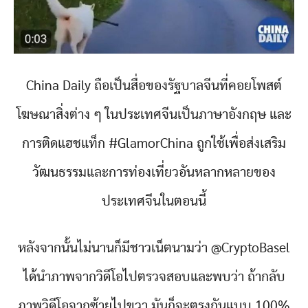
China Daily ถือเป็นสื่อของรัฐบาลจีนที่คอยโพสต์
โฆษณาสิ่งต่าง ๆ ในประเทศจีนเป็นภาษาอังกฤษ และ
การติดแฮชแท็ก #GlamorChina ถูกใช้เพื่อส่งเสริม
วัฒนธรรมและการท่องเที่ยวอันหลากหลายของ
ประเทศจีนในตอนนี้
หลังจากนั้นไม่นานก็มีชาวเน็ตนามว่า @CryptoBasel
ได้นำภาพจากวิดีโอไปตรวจสอบและพบว่า ถ้ากลับ
ภาพวิดีโอจากซ้ายไปขวา มันก็จะตรงกันแบบ 100%