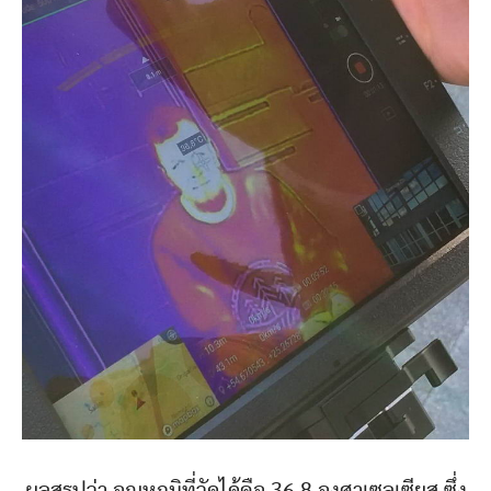
ผลสรุปว่า อุณหภูมิที่วัดได้คือ 36.8 องศาเซลเซียส ซึ่ง