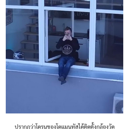
ปรากฏว่าโดรนของโดแมนทัสได้ติดตั้งกล้องวัด