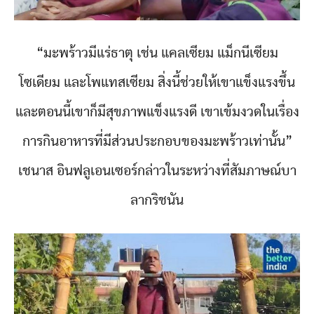
“มะพร้าวมีแร่ธาตุ เช่น แคลเซียม แม็กนีเซียม
โซเดียม และโพแทสเซียม สิ่งนี้ช่วยให้เขาแข็งแรงขึ้น
และตอนนี้เขาก็มีสุขภาพแข็งแรงดี เขาเข้มงวดในเรื่อง
การกินอาหารที่มีส่วนประกอบของมะพร้าวเท่านั้น”
เชนาส อินฟลูเอนเซอร์กล่าวในระหว่างที่สัมภาษณ์บา
ลากริชนัน