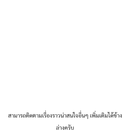
สามารถติดตามเรื่องราวน่าสนใจอื่นๆ เพิ่มเติมได้ข้าง
ล่างครับ