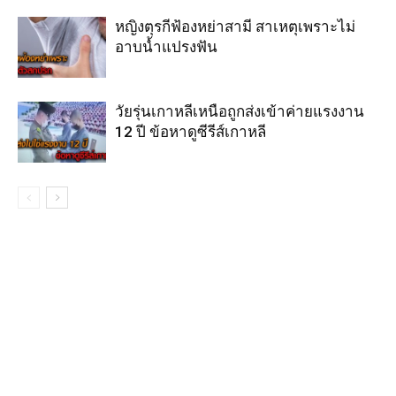
หญิงตุรกีฟ้องหย่าสามี สาเหตุเพราะไม่
อาบน้ำแปรงฟัน
วัยรุ่นเกาหลีเหนือถูกส่งเข้าค่ายแรงงาน
12 ปี ข้อหาดูซีรีส์เกาหลี