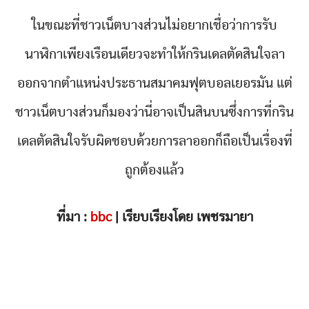
ในขณะที่ชาวเน็ตบางส่วนไม่อยากเชื่อว่าการรับ
นาฬิกาเพียงเรือนเดียวจะทำให้กรินเดลตัดสินใจลา
ออกจากตำแหน่งประธานสมาคมฟุตบอลเยอรมัน แต่
ชาวเน็ตบางส่วนก็มองว่านี่อาจเป็นสินบนซึ่งการที่กริน
เดลตัดสินใจรับผิดชอบด้วยการลาออกก็ถือเป็นเรื่องที่
ถูกต้องแล้ว
ที่มา :
bbc
| เรียบเรียงโดย เพชรมายา