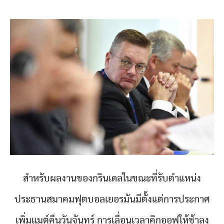
สำหรับผลงานของกรินเดลในขณะที่รับตำแหน่ง
ประธานสมาคมฟุตบอลเยอรมันมีตั้งแต่การประกาศ
เพิ่มแมต์คืนวันจันทร์ การเลื่อนเวลาคิกออฟให้ช้าลง