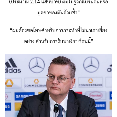
(ประมาณ 2.14 แสนบาท) ผมไม่รู้จักแบรนด์นี้หรือ
มูลค่าของมันด้วยซ้ำ”
“ผมต้องขอโทษสำหรับการกระทำที่ไม่น่าเอาเยี่ยง
อย่าง สำหรับการรับนาฬิกาเรือนนี้”