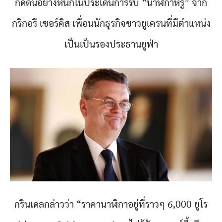
กดดันอย่างหนักในประเด็นการรับ “นาฬิกาหรู” จาก
กริกอรี เซอร์คิส เพื่อนนักธุรกิจชาวยูเครนที่มีตำแหน่ง
เป็นเป็นรองประธานยูฟ่า
กรินเดลกล่าวว่า “ราคานาฬิกาอยู่ที่ราวๆ 6,000 ยูโร