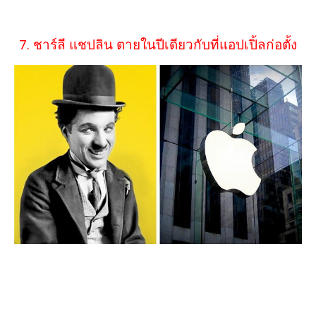
7. ชาร์ลี แชปลิน ตายในปีเดียวกับที่แอปเปิ้ลก่อตั้ง