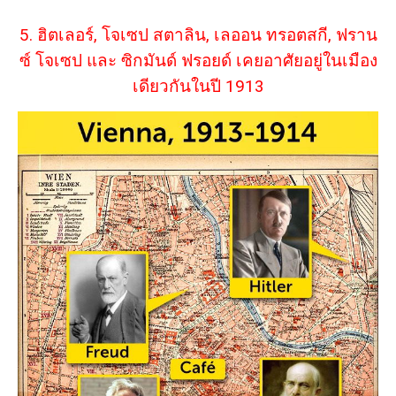
5. ฮิตเลอร์, โจเซป สตาลิน, เลออน ทรอตสกี, ฟราน
ซ์ โจเซป และ ซิกมันด์ ฟรอยด์ เคยอาศัยอยู่ในเมือง
เดียวกันในปี 1913