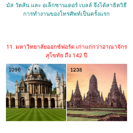
มัส วัตสัน และ อเล็กซานเดอร์ เบลล์ จึงได้สาธิตวิธี
การทำงานของโทรศัพท์เป็นครั้งแรก
11. มหาวิทยาลัยออกซ์ฟอร์ด เก่าแก่กว่าอาณาจักร
สุโขทัย ถึง 142 ปี