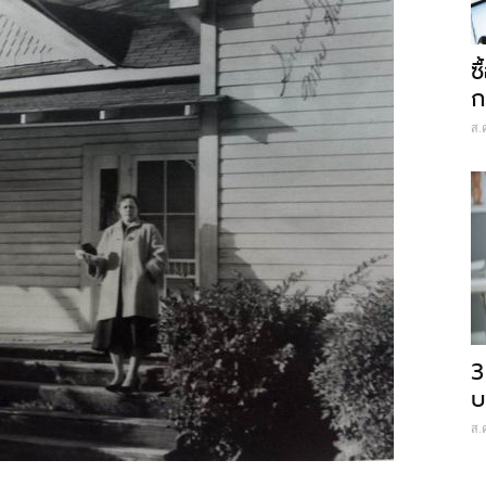
ซ
ก
ส.
3
บ
ส.