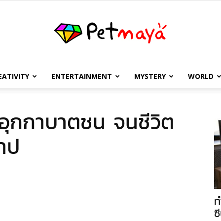
EATIVITY
ENTERTAINMENT
MYSTERY
WORLD
เพชร
กอุกกาบาตชน จนชีวิต
าป
มายา
ท
ซี