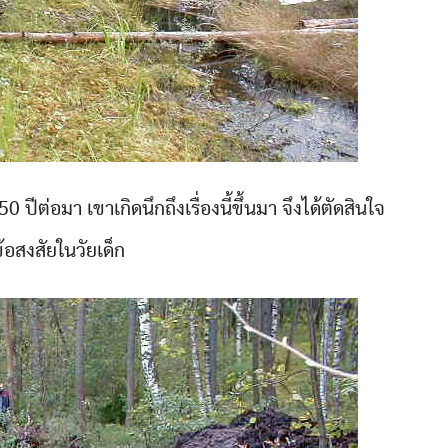
0 ปีต่อมา เขาเกิดนึกถึงเรื่องนี้ขึ้นมา จึงได้ตัดสินใจ
ข้อสงสัยในวัยเด็ก