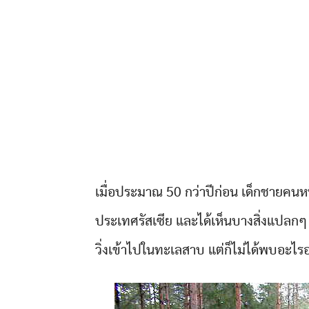
เมื่อประมาณ 50 กว่าปีก่อน เด็กชายคนห
ประเทศรัสเซีย และได้เห็นบางสิ่งแปลกๆ 
วิ่งเข้าไปในทะเลสาบ แต่ก็ไม่ได้พบอะไรอย