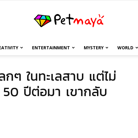
EATIVITY
ENTERTAINMENT
MYSTERY
WORLD
เพชร
ปลกๆ ในทะเลสาบ แต่ไม่
ง 50 ปีต่อมา เขากลับ
มายา