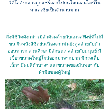
วีดีโอดังกล่าวถูกแชร์ออกไปบนโลกออนไลน์ใน
มาเลเซียเป็นจำนวนมาก
สิ่งมีชีวิตดังกล่าวมีลำตัวคล้ายกับแมวสฟิงซ์ที่ไม่มี
ขน ผิวหนังสีซีดย่นเนื่องจากมันยังดูคล้ายกับตัว
อ่อนทารก ส่วนศีรษะมีลักษณะคล้ายกับมนุษย์ มี
เขี้ยวขนาดใหญ่โผล่ออกมาจากปาก มีกรงเล็บ
เล็กๆ มีผมสีดำบางๆ และขนาดของมันพอๆ กับ
ฝ่ามือของผู้ใหญ่