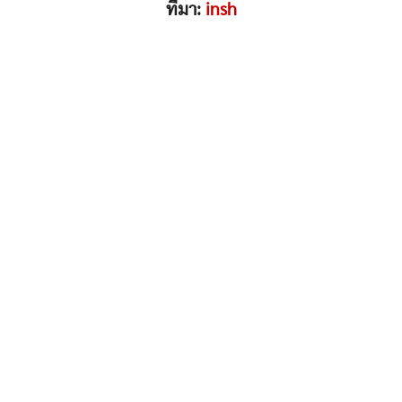
ที่มา:
insh