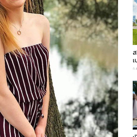
ส
เ
ก.