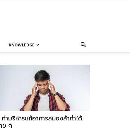
KNOWLEDGE
 ท่าบริหารแก้อาการสมองล้าทำได้
่าย ๆ