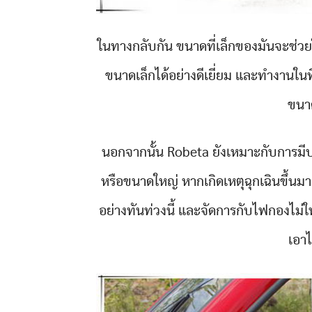
ในทางกลับกัน ขนาดที่เล็กของมันจะช่ว
ขนาดเล็กได้อย่างดีเยี่ยม และทำงานใน
ขนาด
นอกจากนั้น Robeta ยังเหมาะกับการมีป
หรือขนาดใหญ่ หากเกิดเหตุฉุกเฉินขึ้นมา
อย่างทันท่วงนี้ และจัดการกับไฟกองไม่
เอาไ