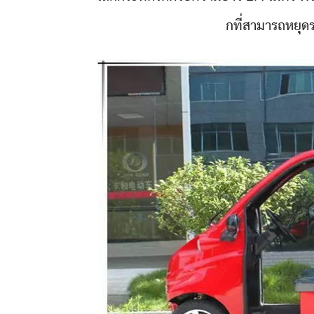
กที่สามารถหยุดร