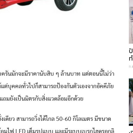
ป
ท
ก.
บครันมักจะมีราคานับสิบ ๆ ล้านบาท แต่ตอนนี้ไม่ว่า
ต่บุคคลทั่วไปก็สามารถป้องกันตัวเองจากอัคคีภัย
ูกแถมยังเป็นมิตรกับสิ่งแวดล้อมอีกด้วย
นั่งเดียว สามารถวิ่งได้ไกล 50-60 กิโลเมตร มีขนาด
พร้อมไฟ LED เต็มรูปแบบ และมีระบบเบรกไฮดรอกลิ