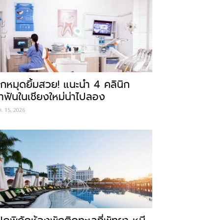
ักหมุดยิ้มสวย! แนะนำ 4 คลินิก
ำฟันในเชียงใหม่น่าไปลอง
ค. 15, 2026