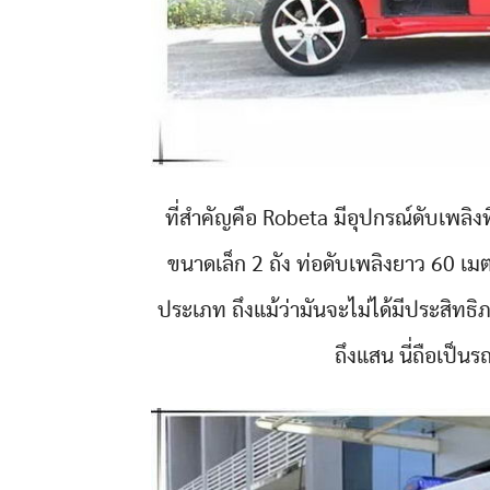
ที่สำคัญคือ Robeta มีอุปกรณ์ดับเพลิง
ขนาดเล็ก 2 ถัง ท่อดับเพลิงยาว 60 เ
ประเภท ถึงแม้ว่ามันจะไม่ได้มีประสิทธ
ถึงแสน นี่ถือเป็นร