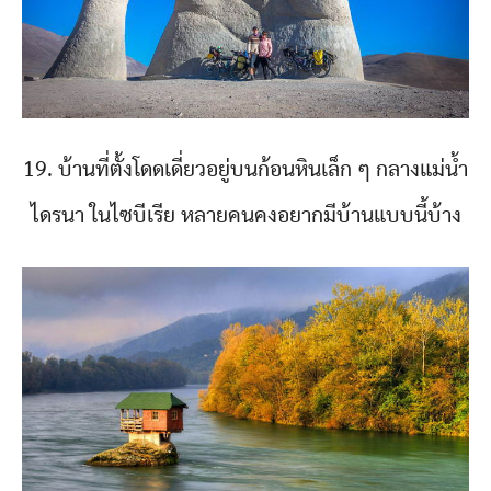
19. บ้านที่ตั้งโดดเดี่ยวอยู่บนก้อนหินเล็ก ๆ กลางแม่น้ำ
ไดรนา ในไซบีเรีย หลายคนคงอยากมีบ้านแบบนี้บ้าง