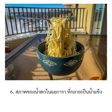
6. สภาพของน้ำตกไนแอการา ที่กลายเป็นน้ำแข็ง