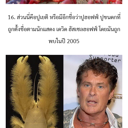
16. ส่วนนี่คือปูเยติ หรือมีอีกชื่อว่าปูฮอฟฟ์ ปูขนดกที่
ถูกตั้งชื่อตามนักแสดง เดวิด ฮัสเซลฮอฟฟ์ โดยมันถูก
พบในปี 2005