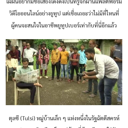
ใฝ่ฝันอยากมีชื่อเสียงโด่งดังเป็นที่รู้จักผ่านแพลตฟอร์ม
วิดีโอออนไลน์อย่างยูทูป แต่เชื่อเถอะว่าไม่มีที่ไหนที่
ผู้คนจะสนใจในอาชีพยูทูปเบอร์เท่ากับที่นี่อีกแล้ว
ตุลซี (Tulsi) หมู่บ้านเล็ก ๆ แห่งหนึ่งในรัฐฉัตตีสครห์