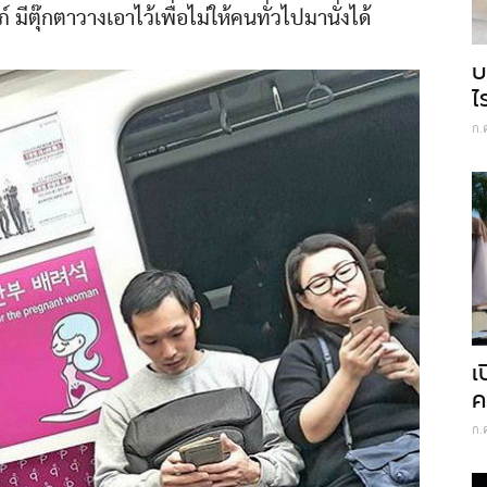
รภ์ มีตุ๊กตาวางเอาไว้เพื่อไม่ให้คนทั่วไปมานั่งได้
บ
ไ
ก.
เ
ค
ก.