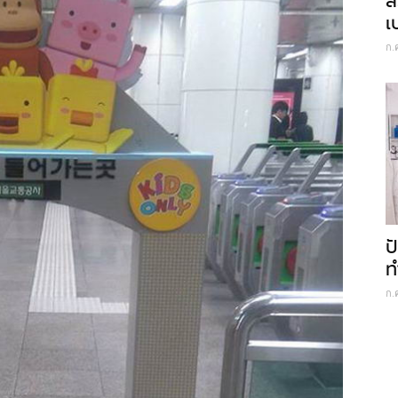
ส
เ
ก.
ป
ท
ก.