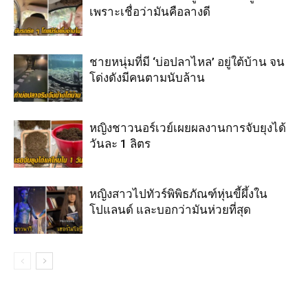
เพราะเชื่อว่ามันคือลางดี
ชายหนุ่มที่มี ‘บ่อปลาไหล’ อยู่ใต้บ้าน จน
โด่งดังมีคนตามนับล้าน
หญิงชาวนอร์เวย์เผยผลงานการจับยุงได้
วันละ 1 ลิตร
หญิงสาวไปทัวร์พิพิธภัณฑ์หุ่นขี้ผึ้งใน
โปแลนด์ และบอกว่ามันห่วยที่สุด