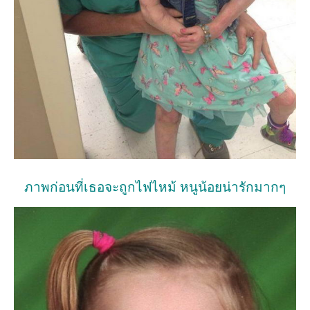
ภาพก่อนที่เธอจะถูกไฟไหม้ หนูน้อยน่ารักมากๆ