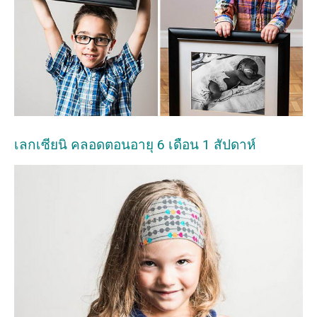
เลกเซียนิ คลอดตอนอายุ 6 เดือน 1 สัปดาห์