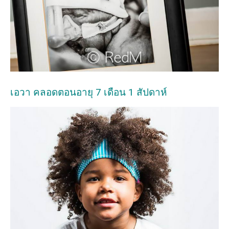
เอวา คลอดตอนอายุ 7 เดือน 1 สัปดาห์