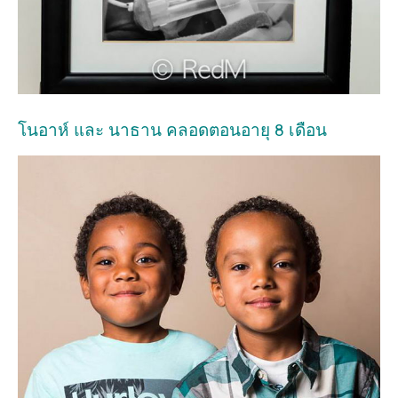
โนอาห์ และ นาธาน คลอดตอนอายุ 8 เดือน