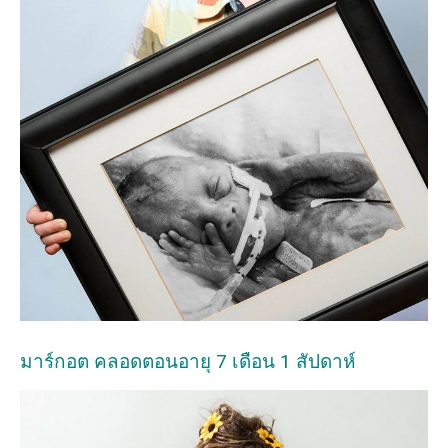
มาร์กอต คลอดตอนอายุ 7 เดือน 1 สัปดาห์