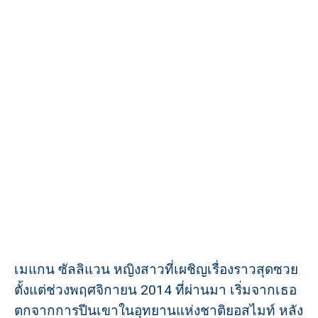
เมแกน ซัลลิแวน หญิงสาวที่เผชิญเรื่องราวสุดซวย
ตั้งแต่ช่วงพฤศจิกายน 2014 ที่ผ่านมา เริ่มจากเธอ
ตกจากการปีนเขาในอุทยานแห่งชาติยอสไมท์ หลัง