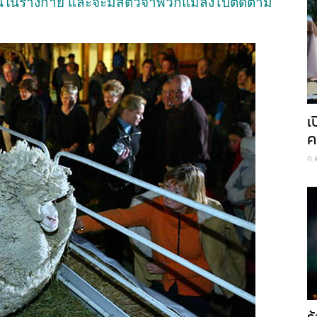
อนในร่างกาย และจะมีสัตว์จำพวกแมลงไปติดตาม
เ
ค
ก.