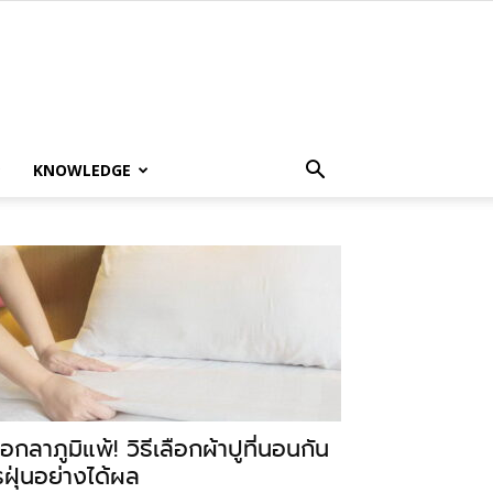
KNOWLEDGE
อกลาภูมิแพ้! วิธีเลือกผ้าปูที่นอนกัน
รฝุ่นอย่างได้ผล