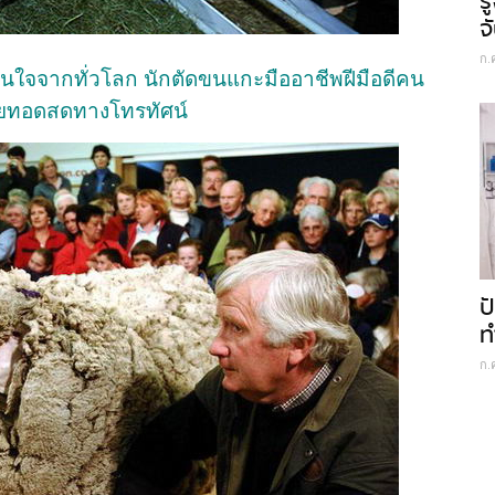
ร
จ
ก.
สนใจจากทั่วโลก นักตัดขนแกะมืออาชีพฝีมือดีคน
ายทอดสดทางโทรทัศน์
ป
ท
ก.