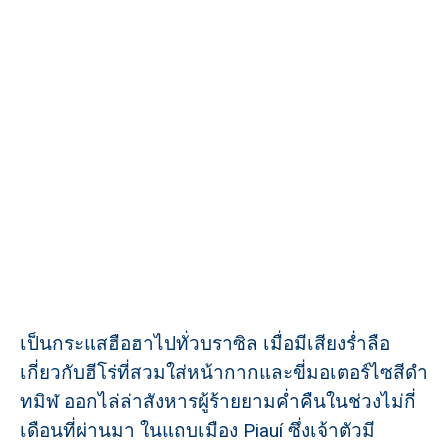
เป็นกระแสฮือฮาไปทั่วบราซิล เมื่อมีเสียงร่ำลือ
เกี่ยวกับฮีโร่ที่สวมใส่หน้ากากและขี่มอเตอร์ไซสีดำ
ทมิฬ ออกไล่ล่าสังหารผู้ร้ายยามค่ำคืนในช่วงไม่กี่
เดือนที่ผ่านมา ในแถบเมือง Piauí ซึ่งเจ้าตัวมี