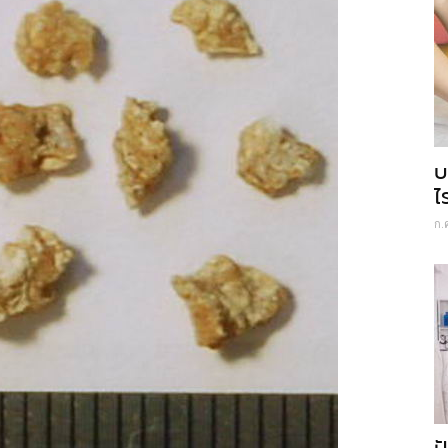
บ
ไ
ก.