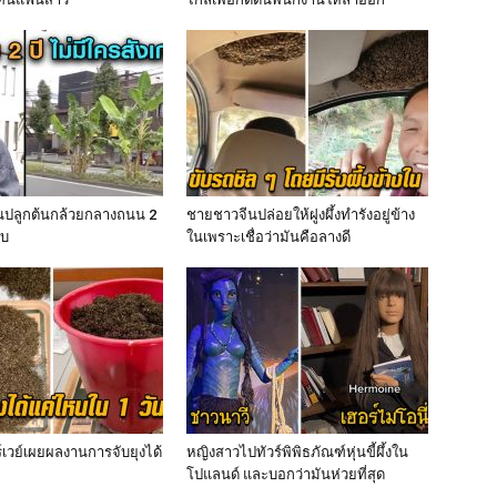
่นปลูกต้นกล้วยกลางถนน 2
ชายชาวจีนปล่อยให้ฝูงผึ้งทำรังอยู่ข้าง
ับ
ในเพราะเชื่อว่ามันคือลางดี
เวย์เผยผลงานการจับยุงได้
หญิงสาวไปทัวร์พิพิธภัณฑ์หุ่นขี้ผึ้งใน
โปแลนด์ และบอกว่ามันห่วยที่สุด