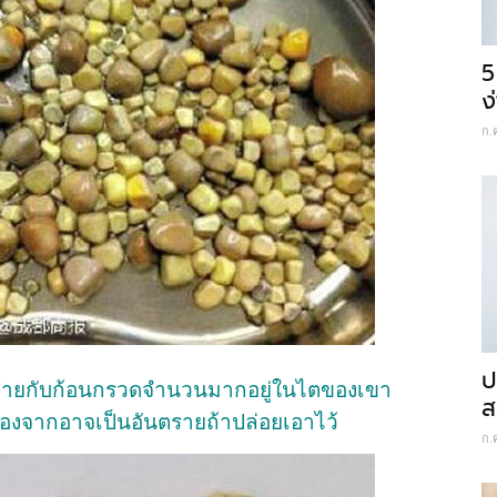
5
ง
ก.
ป
ี่คล้ายกับก้อนกรวดจำนวนมากอยู่ในไตของเขา
ส
นื่องจากอาจเป็นอันตรายถ้าปล่อยเอาไว้
ก.