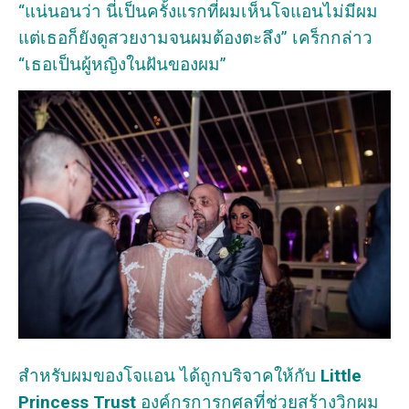
“แน่นอนว่า นี่เป็นครั้งแรกที่ผมเห็นโจแอนไม่มีผม
แต่เธอก็ยังดูสวยงามจนผมต้องตะลึง” เคร็กกล่าว
“เธอเป็นผู้หญิงในฝันของผม”
สำหรับผมของโจแอน ได้ถูกบริจาคให้กับ
Little
Princess Trust
องค์กรการกุศลที่ช่วยสร้างวิกผม