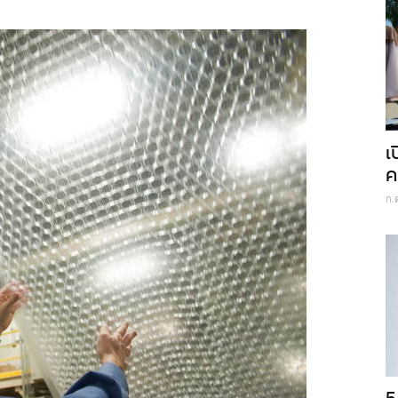
เ
ค
ก.