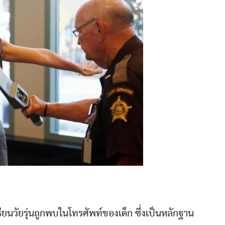
รียนวัยรุ่นถูกพบในโทรศัพท์ของเด็ก ซึ่งเป็นหลักฐาน