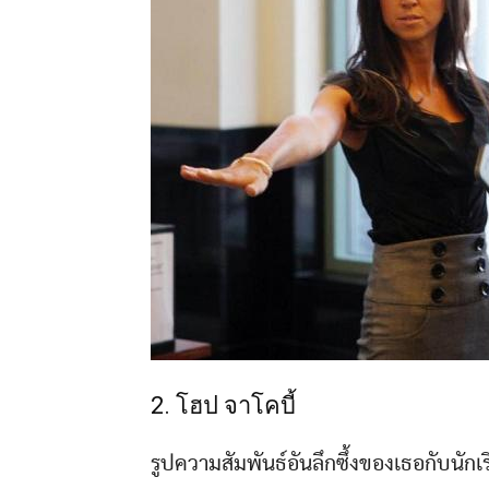
2. โฮป จาโคบี้
รูปความสัมพันธ์อันลึกซึ้งของเธอกับนักเ