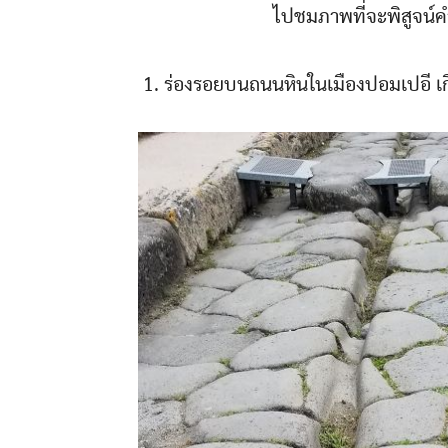
ไปชมภาพที่จะพิสูจน์คำ
1. ร่องรอยบนถนนหินในเมืองปอมเปอี เกิ