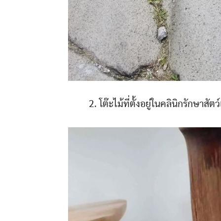
2. โต๊ะไม้ที่ตั้งอยู่ในคลินิกรักษา