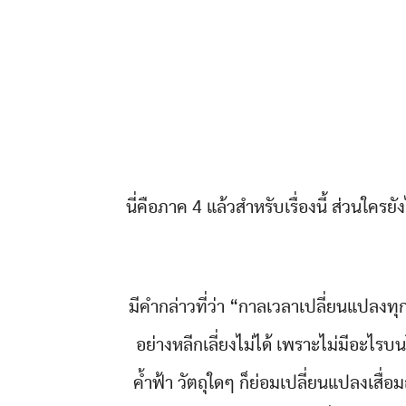
นี่คือภาค 4 แล้วสำหรับเรื่องนี้ ส่วนใครย
มีคำกล่าวที่ว่า “กาลเวลาเปลี่ยนแปลงทุกส
อย่างหลีกเลี่ยงไม่ได้ เพราะไม่มีอะไรบนโล
ค้ำฟ้า วัตถุใดๆ ก็ย่อมเปลี่ยนแปลงเส