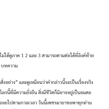
ังไม่ได้ดูภาค 1 2 และ 3 สามารถตามต่อได้ที่ลิงค์ท้าย
บทความ
ิ่งอย่าง” และดูเหมือนว่าคำกล่าวนี้จะเป็นเรื่องจริง
กนี้ที่มีความยั่งยืน สิ่งมีชีวิตก็มิอาจอยู่เป็นอมตะ
ื่อมถอยไปตามกาลเวลา วันนี้เพชรมายาขอพาทุกท่าน