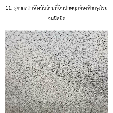
11. ฝูงนกสตาร์ลิงนับล้านที่บินปกคลุมท้องฟ้ากรุงโรม
จนมืดมิด