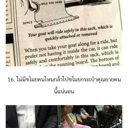
16. ไม่มีขโมยคนไหนกล้าไปขโมยกระเป๋าคุณยายคน
นี้แน่นอน